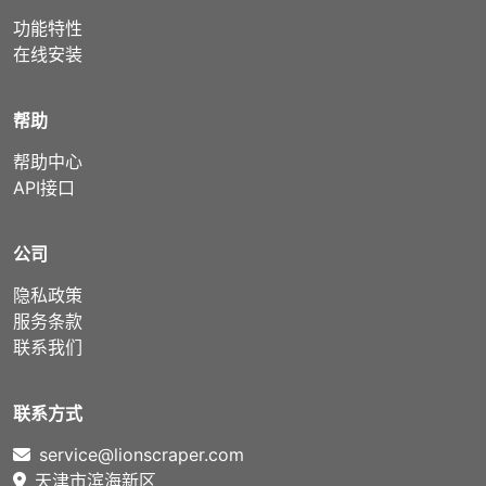
功能特性
在线安装
帮助
帮助中心
API接口
公司
隐私政策
服务条款
联系我们
联系方式
service@lionscraper.com
天津市滨海新区